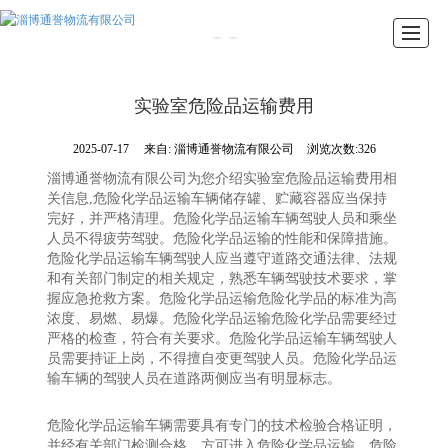
首页
关于我们
车辆展示
新闻资讯
办公环境
荣誉资质
留言反馈
联系我们
实验室危险品运输费用
2025-07-17
来自:
淄博通誉物流有限公司
浏览次数:326
淄博通誉物流有限公司为您介绍实验室危险品运输费用相
关信息,危险化学品运输车辆储存罐、贮藏容器应当保持
完好，并严格清理。危险化学品运输车辆驾驶人员和乘坐
人员不得疲劳驾驶。危险化学品运输的性能和保障措施。
危险化学品运输车辆驾驶人应当遵守道路交通法律、法规
和有关部门制定的相关规定，熟悉车辆驾驶技术要求，掌
握应急抢救方案。危险化学品运输危险化学品的标准为高
浓度、易燃、易爆。危险化学品运输危险化学品需要经过
严格的检查，符合有关要求。危险化学品运输车辆驾驶人
员需要持证上岗，不得擅自变更驾驶人员。危险化学品运
输车辆的驾驶人员在道路两侧应当有明显标志。
危险化学品运输车辆需要具有专门的技术检验合格证明，
并经有关部门检测合格，方可进入危险化学品运输。危险