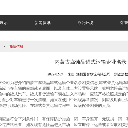
展示
新闻资讯
办公环境
荣
商情信息
>
内蒙古腐蚀品罐式运输企业名录
2022-02-24
来自:
淄博通誉物流有限公司
浏览次数:
限公司为您介绍内蒙古腐蚀品罐式运输企业名录相关信息,罐式普货运输
品应当在车辆的前部或者后面，以及车体上方设置警示牌，标明危险品运
输中的罐式汽车。罐式普货运输车辆在进入市场时，应该严格按照规定的
月至少对车辆进行一次清理。如果在使用中出现异常情况，则应及时向上
够进行现场抢险。在罐式普货运输过程中，应该配备相关的人员。
辆应当符合下列条件⑴、有保障防护措施；⑵、车身整齐，无破损；⑶、
经过严格检查，如发现有危险品进入市场，应立即停止运营或者采取相关