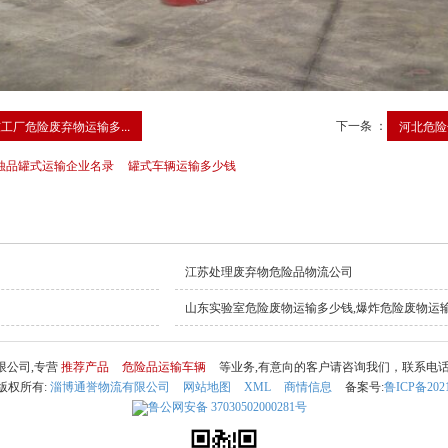
下一条 ：
工厂危险废弃物运输多...
河北危险
蚀品罐式运输企业名录
罐式车辆运输多少钱
江苏处理废弃物危险品物流公司
山东实验室危险废物运输多少钱,爆炸危险废物运
限公司,专营
推荐产品
危险品运输车辆
等业务,有意向的客户请咨询我们，联系电
 © 版权所有:
淄博通誉物流有限公司
网站地图
XML
商情信息
备案号:
鲁ICP备2021
鲁公网安备
37030502000281号