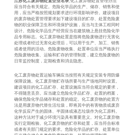
江苏化工废弃物处置企业名录
,化工废弃物处置管理办法
应当符合有关规定。危险化学品的生产、储存、销售和使
用，应当严格按照规划要求进行环境影响评价。建设项目
的废弃物处置管理要求如下建设项目的贮存、处置危险废
物的职业保障卫生和环境保护设施，应当与主体工程同时
设计。危险化学品生产经营应当在建筑物上悬挂危险化学
品专用标志。化工废弃物处置是指将危险废物进行无害化
处理或者经过无害化处理后，可以用于生产、加工、销售
或者使用的活动。危险废物收集、处置单位应当严格执行
危险废物收集、运输和贮存的管理制度，建立危险废物的
日常监控制度，定期检查和消去隐患。
化工废弃物处置运输车辆应当按照有关规定安装专用防爆
保障设施。化工废弃物贮存场所要与生产场地同时设置。
建设项目的化工品贮存、处置设施应当符合规定的要求，
不得随意丢弃。应当建立危险化学品贮存、处置的档案，
确保危险化学品储存和处置的稳定。化工废弃物的处置方
法是用废弃物代替生活垃圾，即将其中的有害物质或废弃
化学反应产生的固体、半固体或液态垃圾作为化工原料。
这种方法对于减少环境污染具有重要意义。对化工废弃物
实行定期检验。化工废弃物的贮存和处置，应当符合标准
或者有关部门规定的要求。危险化学品的贮存、处置单位