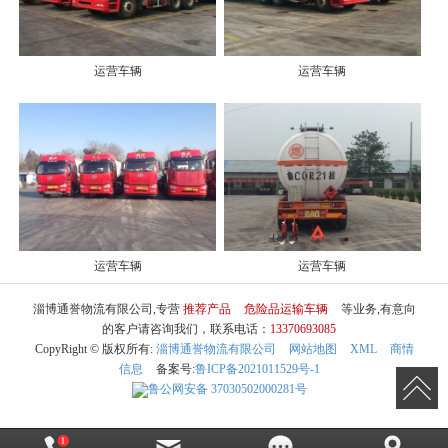
运营车辆
运营车辆
运营车辆
运营车辆
淄博通誉物流有限公司,专营
推荐产品
危险品运输车辆
等业务,有意向
的客户请咨询我们，联系电话：
13370693085
CopyRight © 版权所有:
淄博通誉物流有限公司
网站地图
XML
商情
信息
备案号:
鲁ICP备2021011529号-1
鲁公网安备
37030502000281号