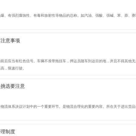
易爆、有强烈腐蚀性、有毒和放射性等物品的总称。如汽油、强酸、强碱、苯、萘、赛
车注意事项
辆前后应当有红色信号。车辆不准带拖挂车，押运员随车到达目的地，并且不得其他无
标高，限速行驶。
法挑选要注意
是物流体系决议计划中的一个重要环节。是物流合理化的重要内容。所在关于进出货品
管理制度